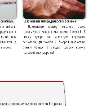
правильный...
Современные методы диагностики болезней
тики выбрать?
Представляем вашему вниманию обзор
ределиться с
современных методов диагностики болезней. В
итывая ваши
нашем центре мы используем передовые
апишитесь на
технологии для точной и быстрой диагностики.
ый подход!
Узнайте больше о методах, которые помогут
сохранить ваше здоровье!
методы и подходы для выявления патологий на ранних