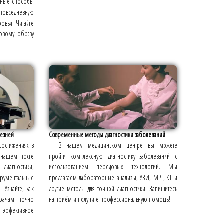
ивные способы
 повседневную
ровья. Читайте
ровому образу
езней
Современные методы диагностики заболеваний
остижениях в
В нашем медицинском центре вы можете
В нашем посте
пройти комплексную диагностику заболеваний с
иагностики,
использованием передовых технологий. Мы
трументальные
предлагаем лабораторные анализы, УЗИ, МРТ, КТ и
 Узнайте, как
другие методы для точной диагностики. Запишитесь
рачам точно
на приём и получите профессиональную помощь!
ь эффективное