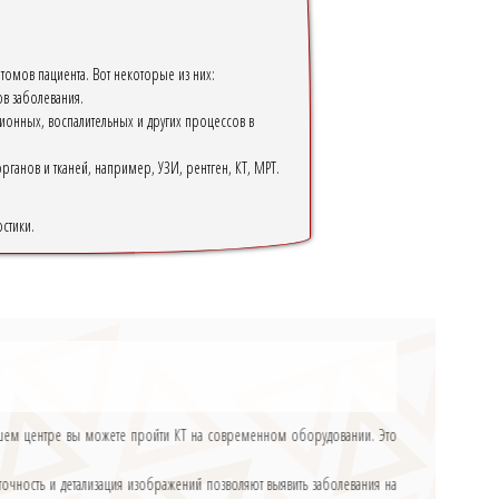
томов пациента. Вот некоторые из них:
ов заболевания.
ционных, воспалительных и других процессов в
ганов и тканей, например, УЗИ, рентген, КТ, МРТ.
стики.
 нашем центре вы можете пройти КТ на современном оборудовании. Это
очность и детализация изображений позволяют выявить заболевания на