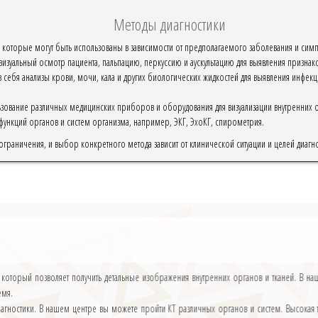
Методы диагностики
 которые могут быть использованы в зависимости от предполагаемого заболевания и симп
изуальный осмотр пациента, пальпацию, перкуссию и аускультацию для выявления признак
в себя анализы крови, мочи, кала и других биологических жидкостей для выявления инфек
ьзование различных медицинских приборов и оборудования для визуализации внутренних ор
функций органов и систем организма, например, ЭКГ, ЭхоКГ, спирометрия.
граничения, и выбор конкретного метода зависит от клинической ситуации и целей диагно
и, который позволяет получить детальные изображения внутренних органов и тканей. В
емя.
гностики. В нашем центре вы можете пройти КТ различных органов и систем. Высокая т