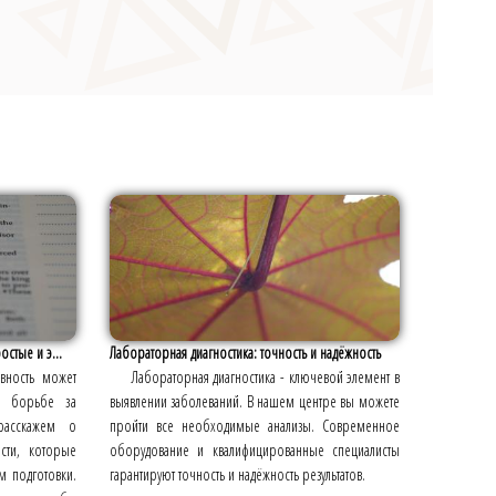
остые и э...
Лабораторная диагностика: точность и надёжность
ивность может
Лабораторная диагностика - ключевой элемент в
в борьбе за
выявлении заболеваний. В нашем центре вы можете
асскажем о
пройти все необходимые анализы. Современное
ости, которые
оборудование и квалифицированные специалисты
м подготовки.
гарантируют точность и надёжность результатов.