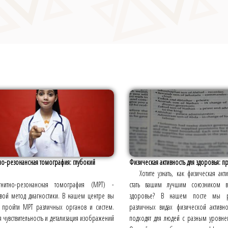
о-резонансная томография: глубокий
Физическая активность для здоровья: пр
Хотите узнать, как физическая акт
гнитно-резонансная томография (МРТ) -
стать вашим лучшим союзником 
вой метод диагностики. В нашем центре вы
здоровье? В нашем посте мы р
 пройти МРТ различных органов и систем.
различных видах физической активн
 чувствительность и детализация изображений
подходят для людей с разным уровне