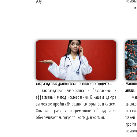
услуг!
помогаю
органи
Ультразвуковая диагностика: безопасно и эффекти...
Магнитн
Ультразвуковая диагностика - безопасный и
анали...
эффективный метод исследования. В нашем центре
Маг
вы можете пройти УЗИ различных органов и систем.
высок
Опытные врачи и современное оборудование
позвол
обеспечивают высокую точность диагностики.
тканей
пройти
поможет