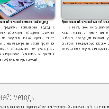
тика заболеваний: комплексный подход
Диагностика заболеваний: как выбрать 
 предлагаем комплексный подход к
Не знаете, какой метод диагнос
стике заболеваний, объединяя различные
Наши специалисты помогут вам оп
 для получения полной картины вашего
наиболее подходящим методом, уч
ья. В нашем центре вы можете пройти все
симптомы и медицинскую историю. З
димые обследования под руководством
консультацию и получите индивидуальн
х специалистов. Запишитесь на приём и
те профессиональную помощь!
ней: методы
еления наличия или отсутствия заболеваний у человека. Она включает в себя различные 