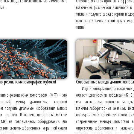
т выявить даже незначительные изменения в
Откройте для себя простые и эффект
зме.
включения физической активности в
жизнь и получите заряд энергии и здо
наш пост и начните свой путь к здо
жизни!
о-резонансная томография: глубокий
Современные методы диагностики бол
Ищете информацию о последних д
нитно-резонансная томография (МРТ) - это
области диагностики заболеваний? 
оточный метод диагностики, который
мы рассмотрим основные методы д
яет получить детальные изображения мягких
включая лабораторные анализы, инс
 и органов. В нашем центре вы можете
исследования и новейшие технологии.
 МРТ на современном оборудовании. Это
современные методы помогают в
 вам выявить заболевания на ранней стадии
определять заболевания и назначат