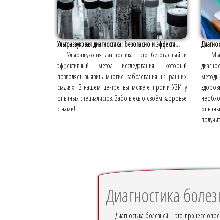
Ультразвуковая диагностика: безопасно и эффекти...
Диагнос
Ультразвуковая диагностика - это безопасный и
Мы
эффективный метод исследования, который
диагно
позволяет выявить многие заболевания на ранних
методы
стадиях. В нашем центре вы можете пройти УЗИ у
здоров
опытных специалистов. Заботьтесь о своём здоровье
необхо
с нами!
опытны
получи
Диагностика болез
Диагностика болезней – это процесс опред