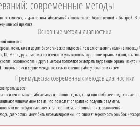
леваний: современные методы
 развивается, и диагностика заболеваний становится всё более точной и быстрой. В
медицинской практике.
Основные методы диагностики
ний относятся:
рови, мочи, кала и других биологических жидкостей позволяют выявить наличие инфекций,
, КТ, МРТ и другие методы позволяют визуализировать внутренние органы и ткани, выявит
скопия, колоноскопия и другие методы позволяют осмотреть внутренние органы изнутри и
КГ, спирометрия и другие методы позволяют оценить работу органов и систем.
Преимущества современных методов диагностики
яд преимуществ:
 позволяют выявить заболевания на ранних стадиях, когда они наиболее поддаются лечен
занимают минимальное время, что позволяет оперативно получить результаты.
гностики не требуют вмешательства в организм, что снижает риск осложнений.
тоды диагностики могут быть автоматизированы, что снижает вероятность ошибок и ускор