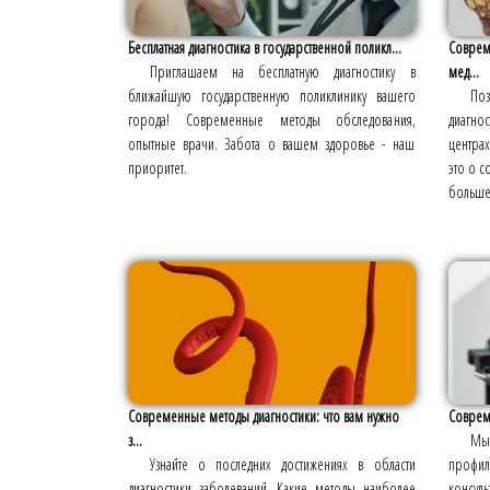
Бесплатная диагностика в государственной поликл...
Соврем
Приглашаем на бесплатную диагностику в
мед...
ближайшую государственную поликлинику вашего
По
города! Современные методы обследования,
диагно
опытные врачи. Забота о вашем здоровье - наш
центрах
приоритет.
это о с
больше
Современные методы диагностики: что вам нужно
Соврем
з...
Мы
Узнайте о последних достижениях в области
профила
диагностики заболеваний. Какие методы наиболее
консул