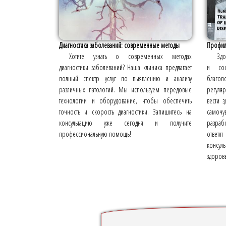
Диагностика заболеваний: современные методы
Профила
Хотите узнать о современных методах
Здо
диагностики заболеваний? Наша клиника предлагает
и сос
полный спектр услуг по выявлению и анализу
благо
различных патологий. Мы используем передовые
регуля
технологии и оборудование, чтобы обеспечить
вести 
точность и скорость диагностики. Запишитесь на
самочу
консультацию уже сегодня и получите
разраб
профессиональную помощь!
ответя
консул
здоровь