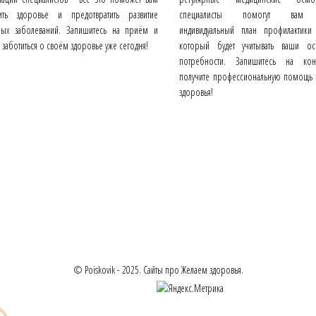
ить здоровье и предотвратить развитие
специалисты помогут вам р
ных заболеваний. Запишитесь на приём и
индивидуальный план профилактики 
 заботиться о своём здоровье уже сегодня!
который будет учитывать ваши ос
потребности. Запишитесь на кон
получите профессиональную помощь 
здоровья!
© Poiskovik - 2025. Сайты про Желаем здоровья.