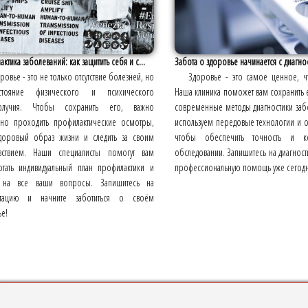
ктика заболеваний: как защитить себя и с...
Забота о здоровье начинается с диагно
ровье - это не только отсутствие болезней, но
Здоровье - это самое ценное, чт
тояние физического и психического
Наша клиника поможет вам сохранить е
получия. Чтобы сохранить его, важно
современные методы диагностики за
рно проходить профилактические осмотры,
используем передовые технологии и 
здоровый образ жизни и следить за своим
чтобы обеспечить точность и 
вствием. Наши специалисты помогут вам
обследовании. Запишитесь на диагност
отать индивидуальный план профилактики и
профессиональную помощь уже сегодн
т на все ваши вопросы. Запишитесь на
ьтацию и начните заботиться о своём
е!