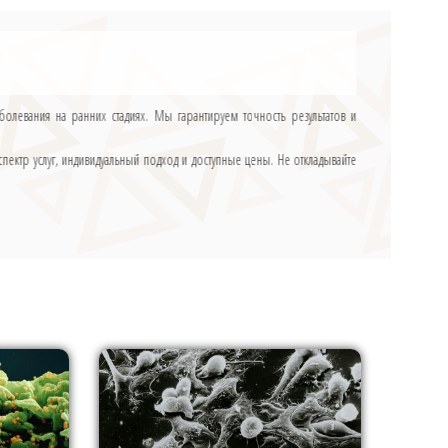
олевания на ранних стадиях. Мы гарантируем точность результатов и
ектр услуг, индивидуальный подход и доступные цены. Не откладывайте