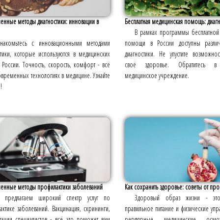
енные методы диагностики: инновации в
Бесплатная медицинская помощь: диагно
В рамках программы бесплатной
знакомьтесь с инновационными методами
помощи в России доступны разли
стики, которые используются в медицинских
диагностики. Не упустите возможно
 России. Точность, скорость, комфорт - всё
своё здоровье. Обратитесь в
овременных технологиях в медицине. Узнайте
медицинское учреждение.
!
енные методы профилактики заболеваний
Как сохранить здоровье: советы от про
 предлагаем широкий спектр услуг по
Здоровый образ жизни - эт
ктике заболеваний. Вакцинация, скрининги,
правильное питание и физические упр
ьтации специалистов - всё это поможет вам
регулярные медицинские осм