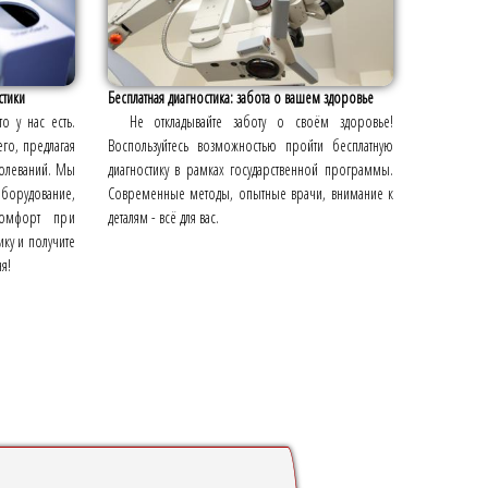
стики
Бесплатная диагностика: забота о вашем здоровье
о у нас есть.
Не откладывайте заботу о своём здоровье!
го, предлагая
Воспользуйтесь возможностью пройти бесплатную
болеваний. Мы
диагностику в рамках государственной программы.
оборудование,
Современные методы, опытные врачи, внимание к
комфорт при
деталям - всё для вас.
ику и получите
я!