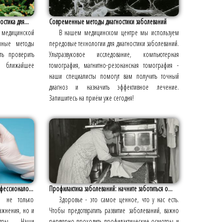
стика для...
Современные методы диагностики заболеваний
 медицинской
В нашем медицинском центре мы используем
чные методы
передовые технологии для диагностики заболеваний.
сть проверить
Ультразвуковое исследование, компьютерная
 ближайшее
томография, магнитно-резонансная томография -
наши специалисты помогут вам получить точный
диагноз и назначить эффективное лечение.
Запишитесь на приём уже сегодня!
фессионало...
Профилактика заболеваний: начните заботиться о...
о не только
Здоровье - это самое ценное, что у нас есть.
ажнения, но и
Чтобы предотвратить развитие заболеваний, важно
отры. Наши
регулярно проходить профилактические осмотры и