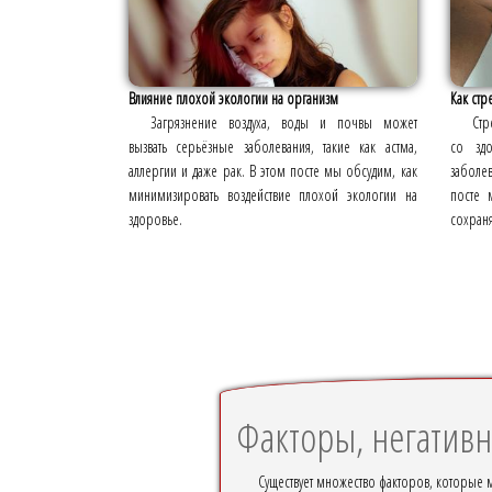
Влияние плохой экологии на организм
Как стр
Загрязнение воздуха, воды и почвы может
Стр
вызвать серьёзные заболевания, такие как астма,
со здо
аллергии и даже рак. В этом посте мы обсудим, как
заболе
минимизировать воздействие плохой экологии на
посте 
здоровье.
сохраня
Факторы, негатив
Существует множество факторов, которые м