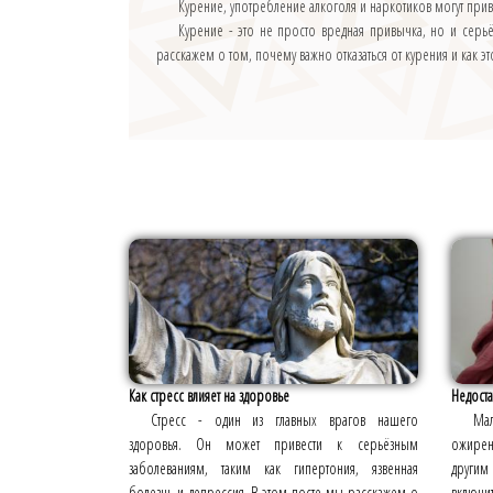
Курение, употребление алкоголя и наркотиков могут прив
Курение - это не просто вредная привычка, но и сер
расскажем о том, почему важно отказаться от курения и как эт
Как стресс влияет на здоровье
Недоста
Стресс - один из главных врагов нашего
Мал
здоровья. Он может привести к серьёзным
ожирен
заболеваниям, таким как гипертония, язвенная
другим
болезнь и депрессия. В этом посте мы расскажем о
включит