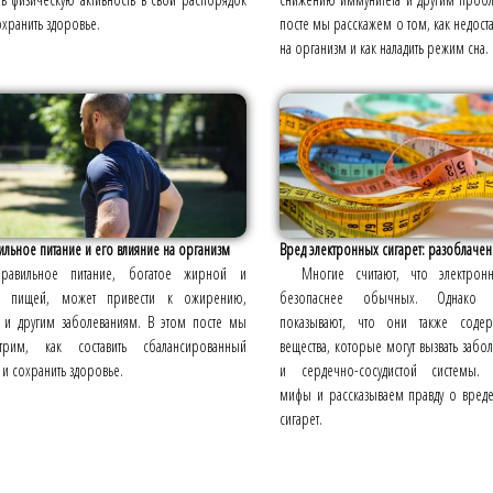
охранить здоровье.
посте мы расскажем о том, как недоста
на организм и как наладить режим сна.
льное питание и его влияние на организм
Вред электронных сигарет: разоблаче
правильное питание, богатое жирной и
Многие считают, что электрон
й пищей, может привести к ожирению,
безопаснее обычных. Однако и
у и другим заболеваниям. В этом посте мы
показывают, что они также содер
трим, как составить сбалансированный
вещества, которые могут вызвать забо
и сохранить здоровье.
и сердечно-сосудистой системы. 
мифы и рассказываем правду о вред
сигарет.