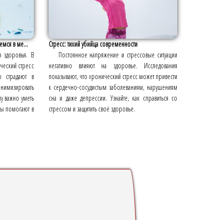
емся в ме...
Стресс: тихий убийца современности
в здоровья. В
Постоянное напряжение и стрессовые ситуации
ческий стресс
негативно влияют на здоровье. Исследования
ы страдают в
показывают, что хронический стресс может привести
имизировать
к сердечно-сосудистым заболеваниям, нарушениям
му важно уметь
сна и даже депрессии. Узнайте, как справиться со
ды помогают в
стрессом и защитить своё здоровье.