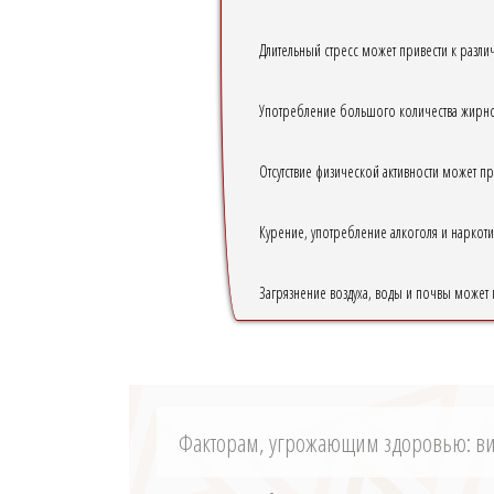
Длительный стресс может привести к разли
Употребление большого количества жирной
Отсутствие физической активности может 
Курение, употребление алкоголя и наркоти
Загрязнение воздуха, воды и почвы может
Факторам, угрожающим здоровью: в