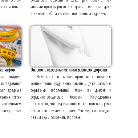
ток сна влияет
минимизировать риски и сохранить здоровье, даже
если ваша работа связана с постоянным сидением.
ние мифов
Опасность недосыпания: последствия для здоровья
ные сигареты
Недостаток сна может привести к снижению
сследования
концентрации, ухудшению памяти и даже развитию
жат вредные
серьёзных заболеваний, таких как диабет и
левания лёгких
сердечно-сосудистые болезни. Исследования
Развенчиваем
показывают, что недосыпание может повысить риск
е электронных
несчастных случаев и травм. Узнайте, как наладить
режим сна и сохранить здоровье.