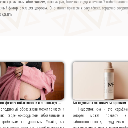
ести к различным заболеваниям, включая рак, болезни сердца и печени. Узнайте больше о
ьёзный фактор риска для здоровья. Оно может привести к раку лёгких, сердечно-сосу
о сделать.
ток физической активности и его последст...
Как недостаток сна влияет на организм
оподвижный образ жизни может привести к
Недостаток сна - это серьёзн
ию, сердечно-сосудистым заболеваниям и
которая может привести к
 проблемам со здоровьем. Узнайте, как
работоспособности, ухудшению 
ь физическую активность в свой распорядок
снижению иммунитета и другим проб