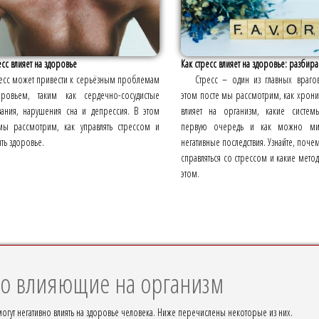
есс влияет на здоровье
Как стресс влияет на здоровье: разбира
есс может привести к серьёзным проблемам
Стресс – один из главных враго
ровьем, таким как сердечно-сосудистые
этом посте мы рассмотрим, как хрони
вания, нарушения сна и депрессия. В этом
влияет на организм, какие систем
мы рассмотрим, как управлять стрессом и
первую очередь и как можно мин
ть здоровье.
негативные последствия. Узнайте, поче
справляться со стрессом и какие мето
этом.
но влияющие на организм
огут негативно влиять на здоровье человека. Ниже перечислены некоторые из них.