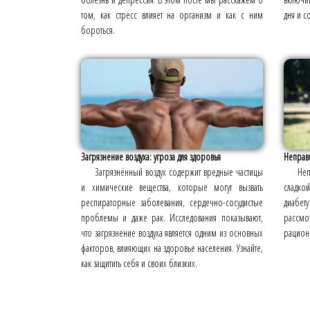
том, как стресс влияет на организм и как с ним
дня и с
бороться.
Загрязнение воздуха: угроза для здоровья
Неправи
Загрязнённый воздух содержит вредные частицы
Не
и химические вещества, которые могут вызвать
сладко
респираторные заболевания, сердечно-сосудистые
диабет
проблемы и даже рак. Исследования показывают,
рассмо
что загрязнение воздуха является одним из основных
рацион 
факторов, влияющих на здоровье населения. Узнайте,
как защитить себя и своих близких.