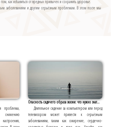
 том, как избавиться от вредных привычек и сохранить здоровье.
дистым заболеваниям и другим серьёзным проблемам. В этом посте мы
Опасность сидячего образа жизни: что нужно знат...
ая проблема,
Длительное сидение за компьютером или перед
 снижению
телевизором может привести к серьёзным
настроения,
заболеваниям, таким как ожирение, сердечно-
лемам. В этом
сосудистые болезни и даже рак. Узнайте, как