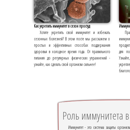
Как укрепить иммунитет в сезон простуд
Иммунит
Хотите укрепить свой иммунитет и избежать
Пр
сезонных болезней? В этом посте мы расскажем о
иммуни
простых и эффективных способах поддержания
продук
здоровья в холодное время года. От правильного
для по
питания до регулярных физических упражнений -
Узнайте
узнайте, как сделать свой организм сильнее!
укреп
благопо
Роль иммунитета в
Иммунитет - это система защиты организ