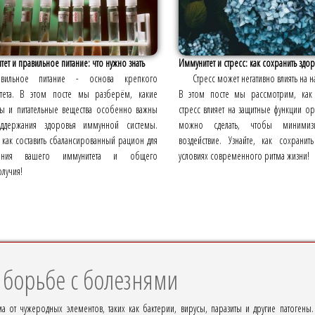
ет и правильное питание: что нужно знать
Иммунитет и стресс: как сохранить здо
авильное питание - основа крепкого
Стресс может негативно влиять на 
тета. В этом посте мы разберём, какие
В этом посте мы рассмотрим, как
ты и питательные вещества особенно важны
стресс влияет на защитные функции ор
ддержания здоровья иммунной системы.
можно сделать, чтобы минимиз
, как составить сбалансированный рацион для
воздействие. Узнайте, как сохрани
ления вашего иммунитета и общего
условиях современного ритма жизни!
лучия!
 борьбе с болезнями
ма от чужеродных элементов, таких как бактерии, вирусы, паразиты и другие патоген