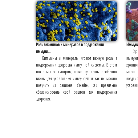
Роль витаминов и минералов в поддержании
Иммунит
иммуни...
Стр
Витамины и минералы играют важную роль в
иммуни
поддержании здоровья иммунной системы. В этом
хронич
посте мы рассмотрим, какие нутриенты особенно
меры 
важны для укрепления иммунитета и как их можно
воздей
получить из рациона. Узнайте, как правильно
условия
сбалансировать свой рацион для поддержания
здоровья.