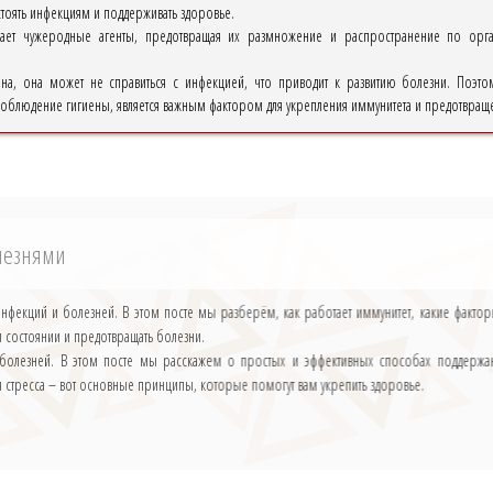
тоять инфекциям и поддерживать здоровье.
жает чужеродные агенты, предотвращая их размножение и распространение по орга
ена, она может не справиться с инфекцией, что приводит к развитию болезни. Поэт
 соблюдение гигиены, является важным фактором для укрепления иммунитета и предотвращ
олезнями
инфекций и болезней. В этом посте мы разберём, как работает иммунитет, какие факто
ом состоянии и предотвращать болезни.
 болезней. В этом посте мы расскажем о простых и эффективных способах поддержан
 стресса – вот основные принципы, которые помогут вам укрепить здоровье.