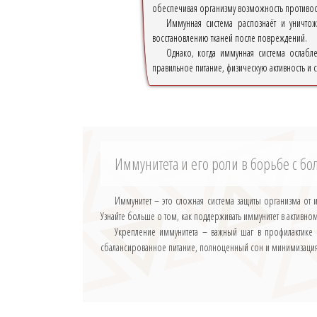
обеспечивая организму возможность противос
Иммунная система распознаёт и уничто
восстановлению тканей после повреждений.
Однако, когда иммунная система ослабл
правильное питание, физическую активность и
Иммунитета и его роли в борьбе с б
Иммунитет – это сложная система защиты организма от 
Узнайте больше о том, как поддерживать иммунитет в активн
Укрепление иммунитета – важный шаг в профилактике
сбалансированное питание, полноценный сон и минимизация