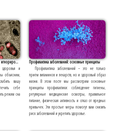
я игнориро...
Профилактика заболеваний: основные принципы
г здоровья и
Профилактика заболеваний – это не только
 мы объясним,
приём витаминов и лекарств, но и здоровый образ
лабить вашу
жизни. В этом посте мы рассмотрим основные
ечить себе
принципы профилактики: соблюдение гигиены,
дить режим сна
регулярные медицинские осмотры, правильное
питание, физическая активность и отказ от вредных
привычек. Эти простые меры помогут вам снизить
риск заболеваний и укрепить здоровье.