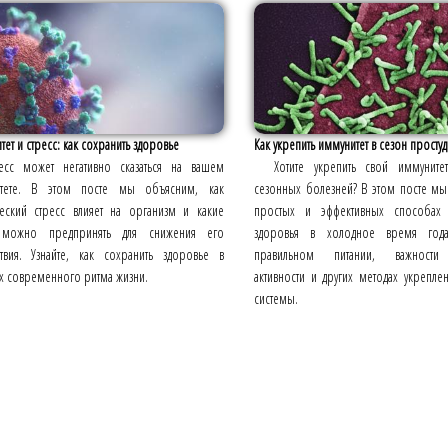
ет и стресс: как сохранить здоровье
Как укрепить иммунитет в сезон простуд
есс может негативно сказаться на вашем
Хотите укрепить свой иммуните
тете. В этом посте мы объясним, как
сезонных болезней? В этом посте м
еский стресс влияет на организм и какие
простых и эффективных способах 
можно предпринять для снижения его
здоровья в холодное время года
ствия. Узнайте, как сохранить здоровье в
правильном питании, важности
х современного ритма жизни.
активности и других методах укрепл
системы.