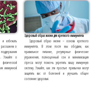
Здоровый образ жизни для крепкого иммунитета
т и избежать
Здоровый образ жизни – основа крепкого
ы расскажем о
иммунитета. В этом посте мы обсудим, как
поддержания
правильное питание, регулярные физические
. Узнайте о
упражнения, полноценный сон и минимизация
 физической
стресса могут помочь укрепить вашу иммунную
ения иммунной
систему. Узнайте, как эти простые привычки могут
защитить вас от болезней и улучшить общее
состояние здоровья.