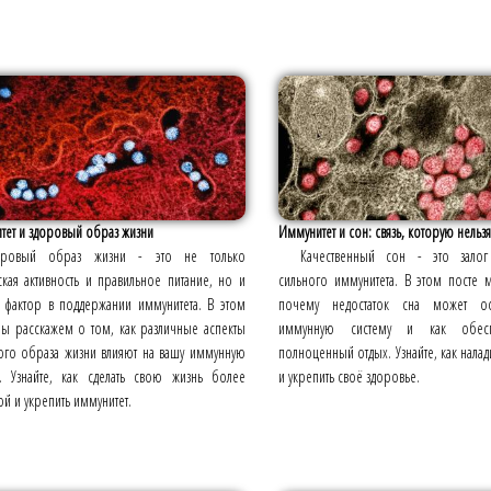
тет и здоровый образ жизни
Иммунитет и сон: связь, которую нельз
оровый образ жизни - это не только
Качественный сон - это зало
кая активность и правильное питание, но и
сильного иммунитета. В этом посте
 фактор в поддержании иммунитета. В этом
почему недостаток сна может ос
мы расскажем о том, как различные аспекты
иммунную систему и как обесп
ого образа жизни влияют на вашу иммунную
полноценный отдых. Узнайте, как нала
у. Узнайте, как сделать свою жизнь более
и укрепить своё здоровье.
й и укрепить иммунитет.