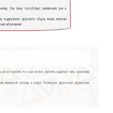
низму. Она также способствует заживлению ран и
ому поддержание здорового образа жизни, включая
ения заболеваний.
ры могут ослабить его и как можно укрепить защитные силы организма.
ия иммунной системы в тонусе. Регулярные физические упражнения,