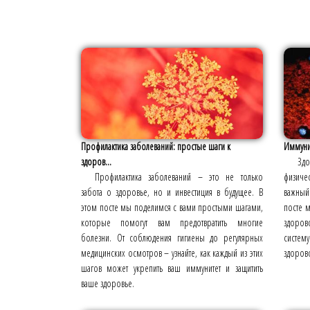
Профилактика заболеваний: простые шаги к
Иммуни
здоров...
Зд
Профилактика заболеваний – это не только
физичес
забота о здоровье, но и инвестиция в будущее. В
важный
этом посте мы поделимся с вами простыми шагами,
посте 
которые помогут вам предотвратить многие
здоров
болезни. От соблюдения гигиены до регулярных
систем
медицинских осмотров – узнайте, как каждый из этих
здорово
шагов может укрепить ваш иммунитет и защитить
ваше здоровье.