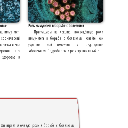
ровье
Роль иммунитета в борьбе с болезнями
наш иммунитет.
Приглашаем на лекцию, посвящённую роли
 хронический
иммунитета в борьбе с болезнями. Узнайте, как
ганизма и что
укрепить свой иммунитет и предотвратить
ировать его
заболевания. Подробности и регистрация на сайте.
ть здоровье в
ы. Он играет ключевую роль в борьбе с болезнями,