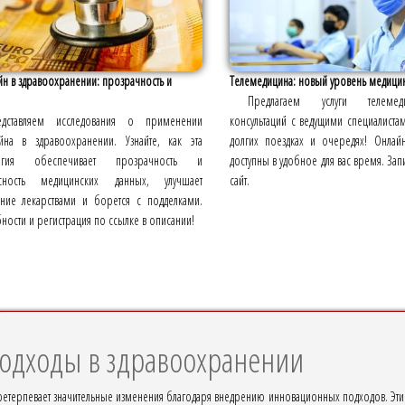
н в здравоохранении: прозрачность и
Телемедицина: новый уровень медицин
Предлагаем услуги телеме
едставляем исследования о применении
консультаций с ведущими специалистам
йна в здравоохранении. Узнайте, как эта
долгих поездках и очередях! Онлайн
логия обеспечивает прозрачность и
доступны в удобное для вас время. За
сность медицинских данных, улучшает
сайт.
ение лекарствами и борется с подделками.
ости и регистрация по ссылке в описании!
дходы в здравоохранении
терпевает значительные изменения благодаря внедрению инновационных подходов. Эти