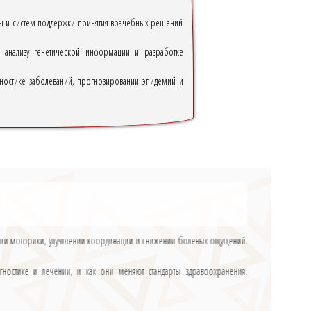
ны и систем поддержки принятия врачебных решений
 анализу генетической информации и разработке
агностике заболеваний, прогнозировании эпидемий и
влении моторики, улучшении координации и снижении болевых ощущений.
ностике и лечении, и как они меняют стандарты здравоохранения.