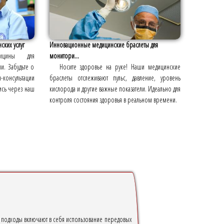
ских услуг
Инновационные медицинские браслеты для
дицины для
монитори...
и. Забудьте о
Носите здоровье на руке! Наши медицинские
-консультации
браслеты отслеживают пульс, давление, уровень
пись через наш
кислорода и другие важные показатели. Идеально для
контроля состояния здоровья в реальном времени.
 подходы включают в себя использование передовых