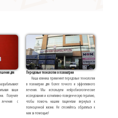
ешения для
Передовые технологии в психиатрии
Наша клиника применяет передовые технологии
абатывают
в психиатрии для более точного и эффективного
читывая ваши
лечения. Мы используем нейробиологические
и. Получите
исследования и когнитивно-поведенческую терапию,
т лечения с
чтобы помочь нашим пациентам вернуться к
полноценной жизни. Не стесняйтесь обратиться к
нам за помощью!