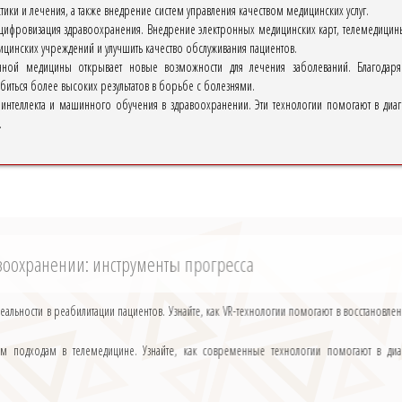
тики и лечения, а также внедрение систем управления качеством медицинских услуг.
 цифровизация здравоохранения. Внедрение электронных медицинских карт, телемедици
ицинских учреждений и улучшить качество обслуживания пациентов.
нной медицины открывает новые возможности для лечения заболеваний. Благодаря
биться более высоких результатов в борьбе с болезнями.
о интеллекта и машинного обучения в здравоохранении. Эти технологии помогают в ди
.
оохранении: инструменты прогресса
еальности в реабилитации пациентов. Узнайте, как VR-технологии помогают в восстано
 подходам в телемедицине. Узнайте, как современные технологии помогают в диаг