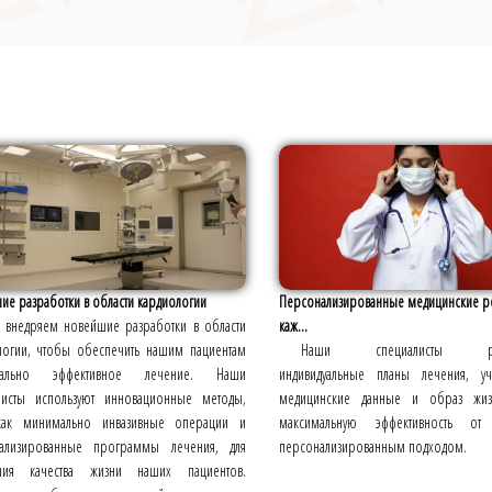
ие разработки в области кардиологии
Персонализированные медицинские р
внедряем новейшие разработки в области
каж...
логии, чтобы обеспечить нашим пациентам
Наши специалисты разр
мально эффективное лечение. Наши
индивидуальные планы лечения, у
листы используют инновационные методы,
медицинские данные и образ жизн
как минимально инвазивные операции и
максимальную эффективность о
ализированные программы лечения, для
персонализированным подходом.
ния качества жизни наших пациентов.