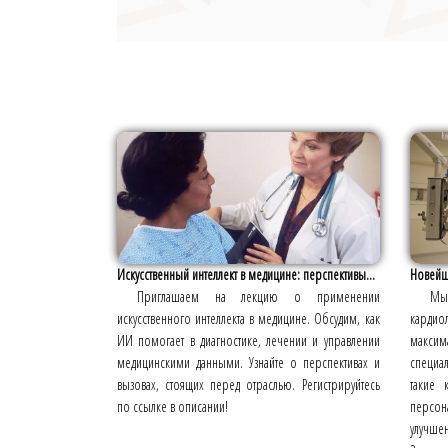
Искусственный интеллект в медицине: перспективы...
Новейш
Приглашаем на лекцию о применении
Мы 
искусственного интеллекта в медицине. Обсудим, как
кардио
ИИ помогает в диагностике, лечении и управлении
макси
медицинскими данными. Узнайте о перспективах и
специа
вызовах, стоящих перед отраслью. Регистрируйтесь
такие 
по ссылке в описании!
персон
улучше