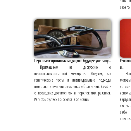
Запишит
своего 
Персонализированная медицина: будущее уже насту...
Револю
Приглашаем на дискуссию о
и...
персонализированной медицине. Обсудим, как
На
генетические тесты и индивидуальные подходы
методы
помогают в лечении различных заболеваний. Узнайте
восста
о последних достижениях и перспективах развития.
исполь
Регистрируйтесь по ссылке в описании!
виртуа
систем
себе 
подход