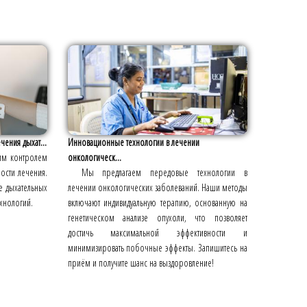
ения дыхат...
Инновационные технологии в лечении
ким контролем
онкологическ...
ости лечения.
Мы предлагаем передовые технологии в
е дыхательных
лечении онкологических заболеваний. Наши методы
хнологий.
включают индивидуальную терапию, основанную на
генетическом анализе опухоли, что позволяет
достичь максимальной эффективности и
минимизировать побочные эффекты. Запишитесь на
приём и получите шанс на выздоровление!