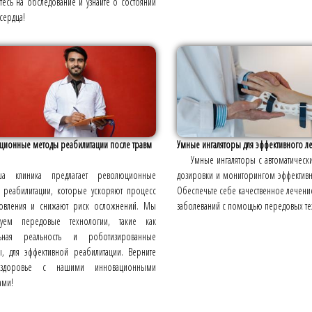
есь на обследование и узнайте о состоянии
сердца!
ционные методы реабилитации после травм
Умные ингаляторы для эффективного леч
Умные ингаляторы с автоматичес
ша клиника предлагает революционные
дозировки и мониторингом эффективн
 реабилитации, которые ускоряют процесс
Обеспечьте себе качественное лечени
новления и снижают риск осложнений. Мы
заболеваний с помощью передовых те
зуем передовые технологии, такие как
льная реальность и роботизированные
ы, для эффективной реабилитации. Верните
здоровье с нашими инновационными
ами!