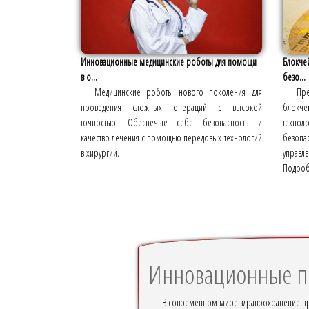
Инновационные медицинские роботы для помощи
Блокчей
в о...
безо...
Медицинские роботы нового поколения для
Пр
проведения сложных операций с высокой
блокче
точностью. Обеспечьте себе безопасность и
техно
качество лечения с помощью передовых технологий
безопа
в хирургии.
управл
Подробн
Инновационные по
В современном мире здравоохранение пре