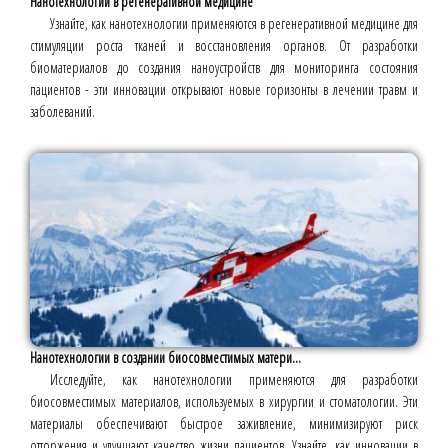
Нанотехнологии в регенеративной медицине
Узнайте, как нанотехнологии применяются в регенеративной медицине для
стимуляции роста тканей и восстановления органов. От разработки
биоматериалов до создания наноустройств для мониторинга состояния
пациентов - эти инновации открывают новые горизонты в лечении травм и
заболеваний.
Нанотехнологии в создании биосовместимых матери...
Исследуйте, как нанотехнологии применяются для разработки
биосовместимых материалов, используемых в хирургии и стоматологии. Эти
материалы обеспечивают быстрое заживление, минимизируют риск
отторжения и улучшают качество жизни пациентов. Узнайте, как инновации в