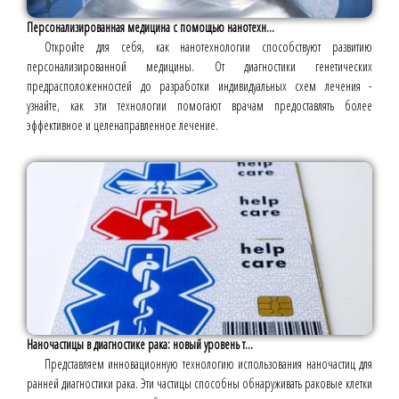
Персонализированная медицина с помощью нанотехн...
Откройте для себя, как нанотехнологии способствуют развитию
персонализированной медицины. От диагностики генетических
предрасположенностей до разработки индивидуальных схем лечения -
узнайте, как эти технологии помогают врачам предоставлять более
эффективное и целенаправленное лечение.
Наночастицы в диагностике рака: новый уровень т...
Представляем инновационную технологию использования наночастиц для
ранней диагностики рака. Эти частицы способны обнаруживать раковые клетки