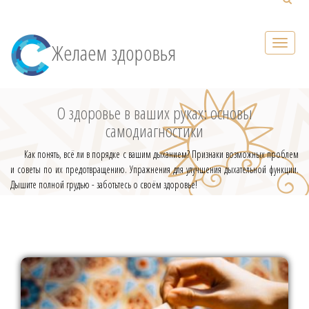
Желаем здоровья
О здоровье в ваших руках: основы
самодиагностики
Как понять, всё ли в порядке с вашим дыханием? Признаки возможных проблем
и советы по их предотвращению. Упражнения для улучшения дыхательной функции.
Дышите полной грудью - заботьтесь о своём здоровье!