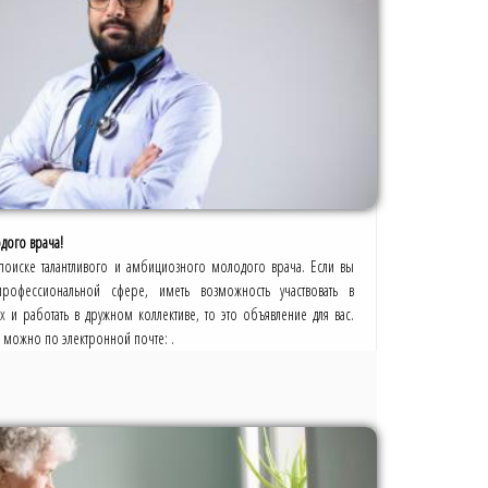
дого врача!
поиске талантливого и амбициозного молодого врача. Если вы
 профессиональной сфере, иметь возможность участвовать в
 и работать в дружном коллективе, то это объявление для вас.
ю можно по электронной почте: .