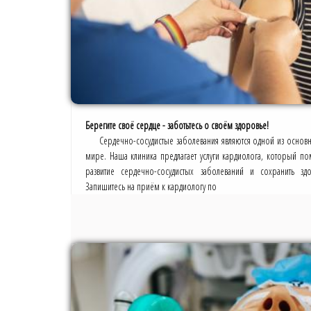
Берегите своё сердце - заботьтесь о своём здоровье!
Сердечно-сосудистые заболевания являются одной из основ
мире. Наша клиника предлагает услуги кардиолога, который по
развитие сердечно-сосудистых заболеваний и сохранить зд
Запишитесь на приём к кардиологу по