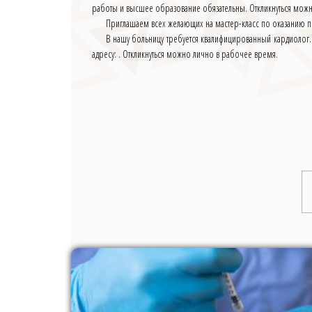
работы и высшее образование обязательны. Откликнуться можн
Приглашаем всех желающих на мастер-класс по оказанию пер
В нашу больницу требуется квалифицированный кардиолог.
адресу: . Откликнуться можно лично в рабочее время.