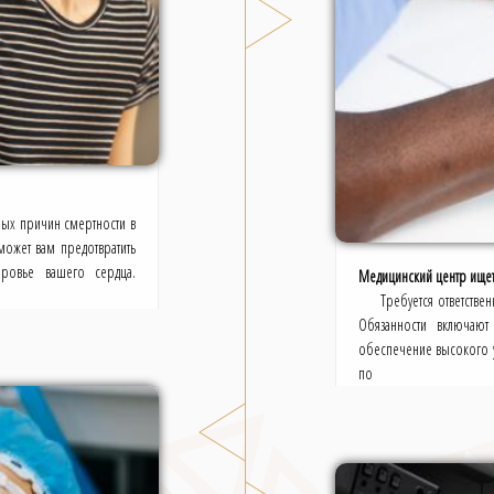
ных причин смертности в
может вам предотвратить
оровье вашего сердца.
Медицинский центр ищет
Требуется ответстве
Обязанности включают
обеспечение высокого у
по