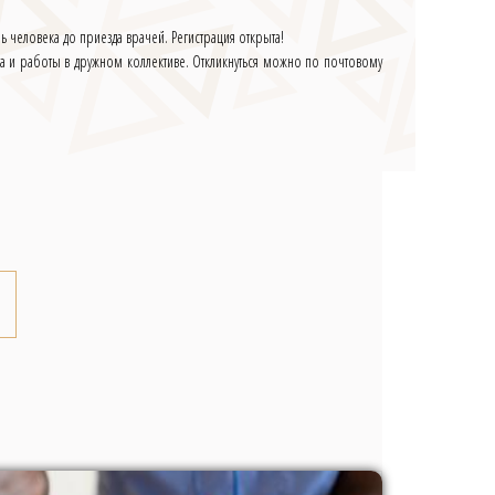
ь человека до приезда врачей. Регистрация открыта!
а и работы в дружном коллективе. Откликнуться можно по почтовому