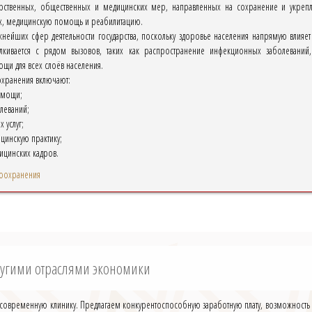
арственных, общественных и медицинских мер, направленных на сохранение и укреп
ых, медицинскую помощь и реабилитацию.
жнейших сфер деятельности государства, поскольку здоровье населения напрямую влияе
кивается с рядом вызовов, таких как распространение инфекционных заболеваний
щи для всех слоёв населения.
охранения включают:
омощи;
леваний;
 услуг;
цинскую практику;
ицинских кадров.
воохранения
ругими отраслями экономики
у современную клинику. Предлагаем конкурентоспособную заработную плату, возможность