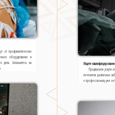
уг: от профилактических
енное оборудование и
о дела. Запишитесь на
Ищете квалифицированног
.
Предлагаем услуги о
лечением различных заб
к профессионалу уже сег