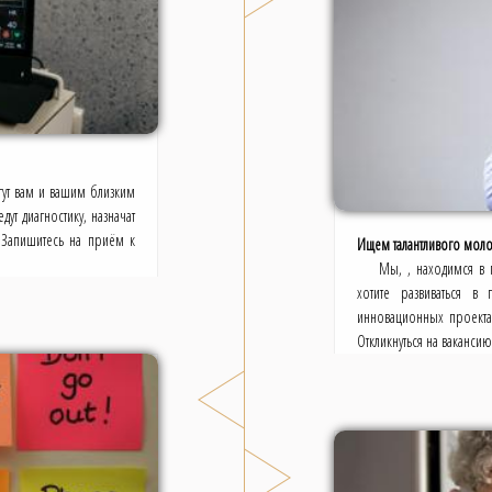
ут вам и вашим близким
ут диагностику, назначат
 Запишитесь на приём к
Ищем талантливого моло
Мы, , находимся в 
хотите развиваться в
инновационных проектах
Откликнуться на ваканси