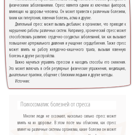
физическими заболеваниями. Стресс является одним из ключевых факторов,
влияющих на здоровье человека. Он может привести к различным болезням,
таким как гипертония, язвенная болезнь, астма и другие.
Длительный стресс может вызвать дисбаланс в организме, что приводит к
нарушению работы различных систем. Например, хронический стресс может
способствовать развитию сердечно-сосудистых заболеваний, так как вызывает
повышение артериального давления и учащение сердцебиения. Также стресс
может влиять на работу желудочно-кишечного тракта, вызывая язвенную
болезнь и другие расстройства.
Важно научиться управлять стрессом и находить способы его снижения.
Это может включать в себя регулярные физические упражнения, медитацию,
дыхательные практики, общение с близкими людьми и другие методы.
Источник:
Психосоматик: болезней от стресса
Многие люди не осознают, насколько сильно стресс может
влиять на их здоровье. В этом посте мы объясним, как стресс
влияет на различные системы организма, какие болезни он может