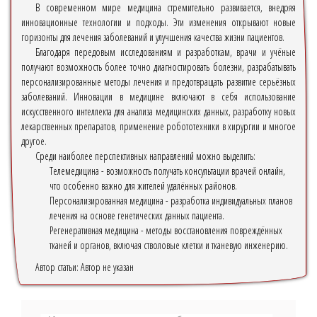
В современном мире медицина стремительно развивается, внедряя
инновационные технологии и подходы. Эти изменения открывают новые
горизонты для лечения заболеваний и улучшения качества жизни пациентов.
Благодаря передовым исследованиям и разработкам, врачи и учёные
получают возможность более точно диагностировать болезни, разрабатывать
персонализированные методы лечения и предотвращать развитие серьёзных
заболеваний. Инновации в медицине включают в себя использование
искусственного интеллекта для анализа медицинских данных, разработку новых
лекарственных препаратов, применение робототехники в хирургии и многое
другое.
Среди наиболее перспективных направлений можно выделить:
Телемедицина - возможность получать консультации врачей онлайн,
что особенно важно для жителей удалённых районов.
Персонализированная медицина - разработка индивидуальных планов
лечения на основе генетических данных пациента.
Регенеративная медицина - методы восстановления повреждённых
тканей и органов, включая стволовые клетки и тканевую инженерию.
Автор статьи:
Автор не указан