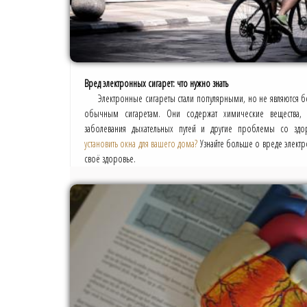
Вред электронных сигарет: что нужно знать
Электронные сигареты стали популярными, но не являются б
обычным сигаретам. Они содержат химические вещества, 
заболевания дыхательных путей и другие проблемы со зд
установить окна для вашего дома?
Узнайте больше о вреде электр
своё здоровье.