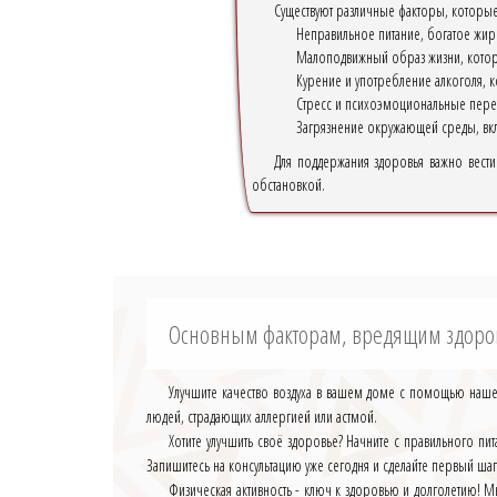
Существуют различные факторы, которые 
Неправильное питание, богатое жи
Малоподвижный образ жизни, которы
Курение и употребление алкоголя, 
Стресс и психоэмоциональные перег
Загрязнение окружающей среды, вкл
Для поддержания здоровья важно вести 
обстановкой.
Основным факторам, вредящим здоро
Улучшите качество воздуха в вашем доме с помощью нашег
людей, страдающих аллергией или астмой.
Хотите улучшить своё здоровье? Начните с правильного п
Запишитесь на консультацию уже сегодня и сделайте первый шаг
Физическая активность - ключ к здоровью и долголетию! 