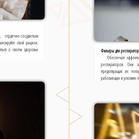
 сердечно-сосудистым
ансируйте свой рацион,
иться о своём здоровье
Фильтры для респираторо
Обеспечьте эффекти
респираторов. Они з
предотвращая их попа
работающих в условиях 