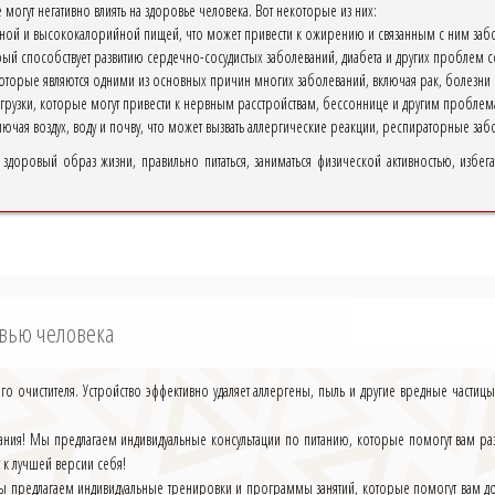
могут негативно влиять на здоровье человека. Вот некоторые из них:
рной и высококалорийной пищей, что может привести к ожирению и связанным с ним заб
й способствует развитию сердечно-сосудистых заболеваний, диабета и других проблем с
которые являются одними из основных причин многих заболеваний, включая рак, болезни 
рузки, которые могут привести к нервным расстройствам, бессоннице и другим проблем
ючая воздух, воду и почву, что может вызвать аллергические реакции, респираторные за
здоровый образ жизни, правильно питаться, заниматься физической активностью, избег
вью человека
о очистителя. Устройство эффективно удаляет аллергены, пыль и другие вредные части
итания! Мы предлагаем индивидуальные консультации по питанию, которые помогут вам р
 к лучшей версии себя!
Мы предлагаем индивидуальные тренировки и программы занятий, которые помогут вам до