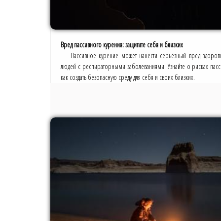
Вред пассивного курения: защитите себя и близких
Пассивное курение может нанести серьёзный вред здоров
людей с респираторными заболеваниями. Узнайте о рисках пасс
как создать безопасную среду для себя и своих близких.