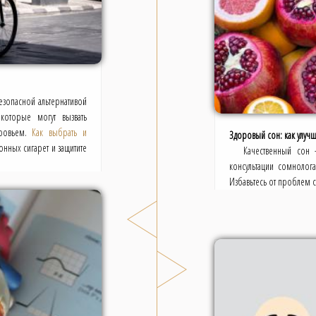
езопасной альтернативой
которые могут вызвать
оровьем.
Как выбрать и
Здоровый сон: как улучш
онных сигарет и защитите
Качественный сон 
консультации сомнолог
Избавьтесь от проблем 