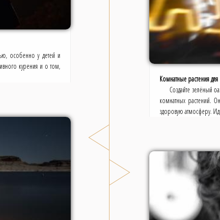
ью, особенно у детей и
ивного курения и о том,
Комнатные растения для 
Создайте зелёный оа
комнатных растений. О
здоровую атмосферу. Ид