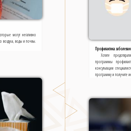
оторые могут негативно
го воздуха, воды и почвы.
Профилактика заболевани
Хотите предотвра
программы профилакт
консультации специали
программу и получите ин