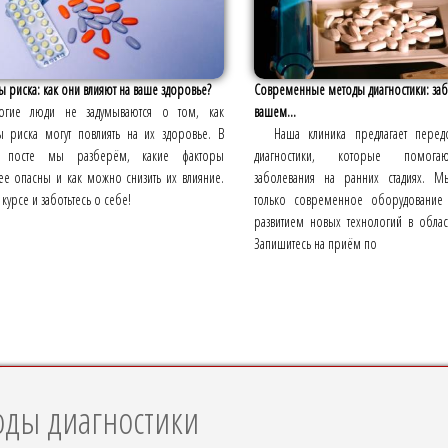
 риска: как они влияют на ваше здоровье?
Современные методы диагностики: заб
огие люди не задумываются о том, как
вашем...
ы риска могут повлиять на их здоровье. В
Наша клиника предлагает пере
 посте мы разберём, какие факторы
диагностики, которые помогаю
ее опасны и как можно снизить их влияние.
заболевания на ранних стадиях. М
в курсе и заботьтесь о себе!
только современное оборудование
развитием новых технологий в обла
Запишитесь на приём по
ды диагностики