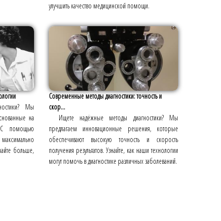
улучшить качество медицинской помощи.
ологии
Современные методы диагностики: точность и
ностики? Мы
скор...
снованные на
Ищете надёжные методы диагностики? Мы
. С помощью
предлагаем инновационные решения, которые
ь максимально
обеспечивают высокую точность и скорость
найте больше,
получения результатов. Узнайте, как наши технологии
могут помочь в диагностике различных заболеваний.