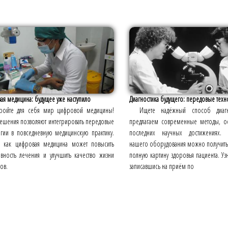
я медицина: будущее уже наступило
Диагностика будущего: передовые техн
ройте для себя мир цифровой медицины!
Ищете надёжный способ диаг
ешения позволяют интегрировать передовые
предлагаем современные методы, о
огии в повседневную медицинскую практику.
последних научных достижениях
е, как цифровая медицина может повысить
нашего оборудования можно получит
ивность лечения и улучшить качество жизни
полную картину здоровья пациента. Уз
ов.
записавшись на приём по