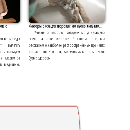
ота о
Факторы риска для здоровья: что нужно знать каж...
Узнайте о факторах, которые могут негативно
довые методы
влиять на ваше здоровье. В нашем посте мы
т выявлять
расскажем о наиболее распространённых причинах
ы используем
заболеваний и о том, как минимизировать риски.
 и следим за
Будьте здоровы!
сти медицины.