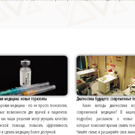
ая медицина: новые горизонты
Диагностика будущего: современные те
ровая медицина - это не просто технологии,
Какие методы диагностики ис
вые возможности для врачей и пациентов.
современной медицине? В наше
, как наши решения могут улучшить качество
подробно расскажем о новых т
нской помощи, повысить эффективность
которые помогают врачам ставить точ
 и сделать медицину более доступной.
Читайте статью и расширяйте свои знани