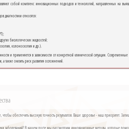
авляют собой комплекс инновационных подходов и технологий, направленных на выяв
в диагностики относятся:
Т);
других биологических жидкостей;
скопия, колоноскопия и др.).
нности и применяется в зависимости от конкретной клинической ситуации. Современные 
 а также снизить риск развития осложнений.
ества
 чтобы обеспечить высокую точность результатов. Ваше здоровье - наш приоритет. Зап
остики заболеваний? В нашем посте мы рассмотрим инновационные методы, которые помогаю