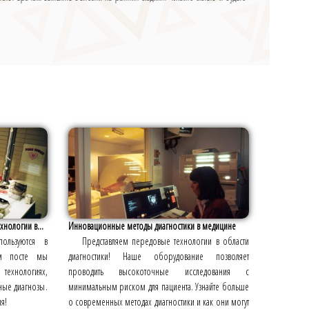
хнологии в...
Инновационные методы диагностики в медицине
пользуются в
Представляем передовые технологии в области
м посте мы
диагностики! Наше оборудование позволяет
ехнологиях,
проводить высокоточные исследования с
ные диагнозы.
минимальным риском для пациента. Узнайте больше
я!
о современных методах диагностики и как они могут