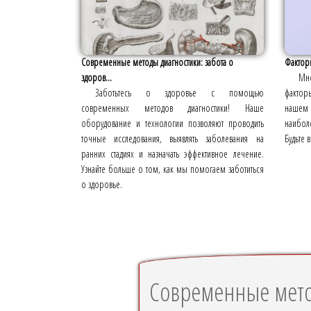
Современные методы диагностики: забота о
Факторы
здоров...
Мн
Заботьтесь о здоровье с помощью
фактор
современных методов диагностики! Наше
нашем
оборудование и технологии позволяют проводить
наибол
точные исследования, выявлять заболевания на
Будьте 
ранних стадиях и назначать эффективное лечение.
Узнайте больше о том, как мы помогаем заботиться
о здоровье.
Современные мето