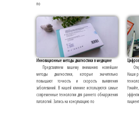
по
Инновационные методы диагностики в медицине
Цифрова
Представляем вашему вниманию новейшие
Отк
методы диагностики, которые значительно
Наши р
повышают точность и скорость выявления
технол
заболеваний. В нашей клинике используются самые
Узнайт
современные технологии для раннего обнаружения
эффект
патологий. Запись на консультацию по
пациент