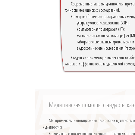
Современные методы диагностики предст
точности медицинских исследований.
К числу наиболее распространённых методо
ультразвуковое исследование (УЗИ);
компьютерная томография (КТ);
магнитно-резонансная томография (МР
лабораторные анализы крови, мочи и 
эндоскопические исследования (гастро
Каждый из этих методов имеет свои особе
качество и эффективность медицинской помощи,
Медицинская помощь: стандарты кач
Мы применяем инновационные технологии в диагностике,
к диагностике.
Хотите узнать о последних достижениях в области диагн