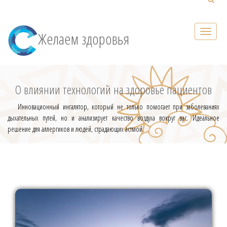
Желаем здоровья
О влиянии технологий на здоровье пациентов
Инновационный ингалятор, который не только помогает при заболеваниях
дыхательных путей, но и анализирует качество воздуха вокруг вас. Идеальное
решение для аллергиков и людей, страдающих астмой.