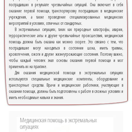
пострадавших в результате чрезвычайных ситуаций. Она включает в себя
оказание первой помощи, транспортировку пострадавших в медицинские
учреждения, а также проведение специализированных медицинских
мероприятий в условиях, отличных от стандартных.
В экстремальных ситуациях, таких как природные катастрофы, аварии,
террористические акты и другие чрезвычайные происшествия, медицинская
помощь должна быть оказана как можно скорее. Это связано с тем, что
пострадавшие могут находиться в состоянии шока, иметь травмы,
кровотечения, ожоги и другие жизнеугрожающие состояния. Поэтому важно,
чтобы каждый человек знал основы оказания первой помощи и мог
применить их на практике.
Для оказания медицинской помощи в экстремальных ситуациях
используются специальные медицинские комплекты, оборудование и
транспортные средства. Врачи и медицинские работники, участвующие в
оказании помощи, должны быть подготовлены к работе в сложных условиях и
иметь необходимые навыки и знания.
Медицинская помощь в экстремальных
ситуациях