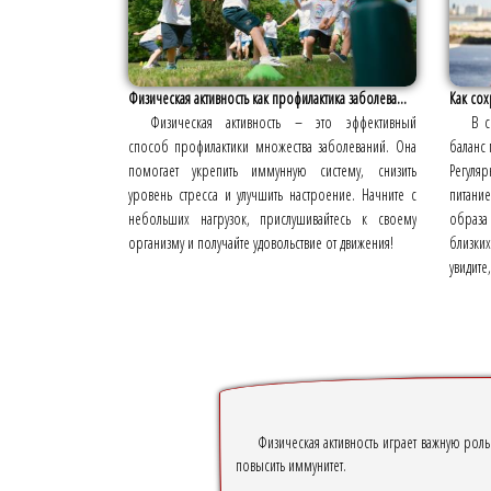
Физическая активность как профилактика заболева...
Как сох
Физическая активность – это эффективный
В с
способ профилактики множества заболеваний. Она
баланс 
помогает укрепить иммунную систему, снизить
Регуля
уровень стресса и улучшить настроение. Начните с
питани
небольших нагрузок, прислушивайтесь к своему
образа
организму и получайте удовольствие от движения!
близких
увидите
Физическая активность играет важную рол
повысить иммунитет.