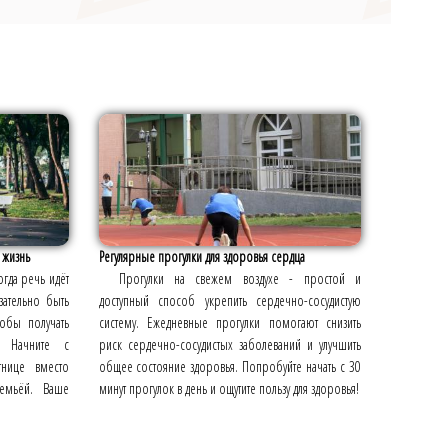
 жизнь
Регулярные прогулки для здоровья сердца
гда речь идёт
Прогулки на свежем воздухе - простой и
зательно быть
доступный способ укрепить сердечно-сосудистую
обы получать
систему. Ежедневные прогулки помогают снизить
. Начните с
риск сердечно-сосудистых заболеваний и улучшить
нице вместо
общее состояние здоровья. Попробуйте начать с 30
семьёй. Ваше
минут прогулок в день и ощутите пользу для здоровья!