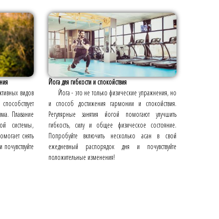
ния
Йога для гибкости и спокойствия
ктивных видов
Йога - это не только физические упражнения, но
способствует
и способ достижения гармонии и спокойствия.
ма. Плавание
Регулярные занятия йогой помогают улучшить
той системы,
гибкость, силу и общее физическое состояние.
омогает снять
Попробуйте включить несколько асан в свой
и почувствуйте
ежедневный распорядок дня и почувствуйте
положительные изменения!