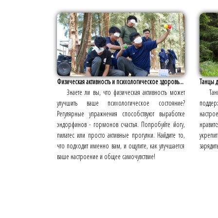
Физическая активность и психологическое здоровь...
Танцы 
Знаете ли вы, что физическая активность может
Та
улучшить ваше психологическое состояние?
поддер
Регулярные упражнения способствуют выработке
настро
эндорфинов - гормонов счастья. Попробуйте йогу,
нравит
пилатес или просто активные прогулки. Найдите то,
укреп
что подходит именно вам, и ощутите, как улучшается
заряди
ваше настроение и общее самочувствие!