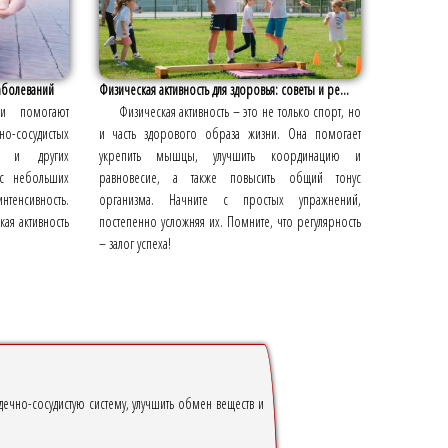
заболеваний
Физическая активность для здоровья: советы и ре...
зки помогают
Физическая активность – это не только спорт, но
-сосудистых
и часть здорового образа жизни. Она помогает
ия и других
укрепить мышцы, улучшить координацию и
 с небольших
равновесие, а также повысить общий тонус
нтенсивность.
организма. Начните с простых упражнений,
ая активность
постепенно усложняя их. Помните, что регулярность
– залог успеха!
ечно-сосудистую систему, улучшить обмен веществ и