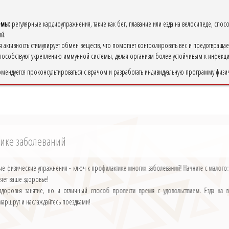
емы:
регулярные кардиоупражнения, такие как бег, плавание или езда на велосипеде, спо
й.
 активность стимулирует обмен веществ, что помогает контролировать вес и предотвращае
особствуют укреплению иммунной системы, делая организм более устойчивым к инфекци
омендуется проконсультироваться с врачом и разработать индивидуальную программу физи
тике заболеваний
е физические упражнения - ключ к профилактике многих заболеваний! Начните с малого: 
пляет ваше здоровье!
 здоровья занятие, но и отличный способ провести время с удовольствием. Езда на в
маршрут и наслаждайтесь поездками!