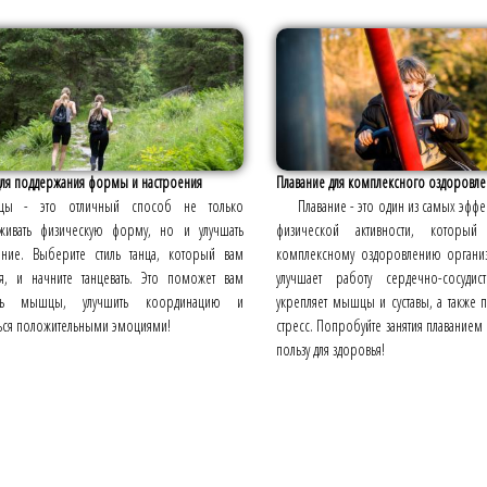
для поддержания формы и настроения
Плавание для комплексного оздоровле
нцы - это отличный способ не только
Плавание - это один из самых эффе
живать физическую форму, но и улучшать
физической активности, который 
ение. Выберите стиль танца, который вам
комплексному оздоровлению организ
ся, и начните танцевать. Это поможет вам
улучшает работу сердечно-сосудис
ить мышцы, улучшить координацию и
укрепляет мышцы и суставы, а также п
ться положительными эмоциями!
стресс. Попробуйте занятия плаванием 
пользу для здоровья!