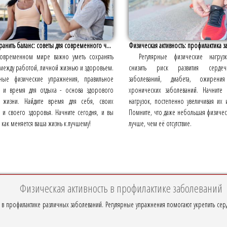
ранить баланс: советы для современного ч...
Физическая активность: профилактика 
овременном мире важно уметь сохранять
Регулярные физические нагру
между работой, личной жизнью и здоровьем.
снизить риск развития сердечно
рные физические упражнения, правильное
заболеваний, диабета, ожирен
е и время для отдыха - основа здорового
хронических заболеваний. Начните
 жизни. Найдите время для себя, своих
нагрузок, постепенно увеличивая их и
 и своего здоровья. Начните сегодня, и вы
Помните, что даже небольшая физическ
, как меняется ваша жизнь к лучшему!
лучше, чем её отсутствие.
Физическая активность в профилактике заболеваний
ь в профилактике различных заболеваний. Регулярные упражнения помогают укрепить серд