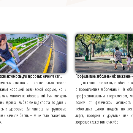
кая активность для здоровья: начните сег...
Профилактика заболеваний: движение -
ическая активность – это не только способ
Движение - это жизнь, особенно ко
жания хорошей физической формы, но и
о профилактике заболеваний! Не обя
ктика множества заболеваний. Начните день
профессиональным спортсменом, чт
ней зарядки, выберите вид спорта по душе и
пользу от физической активности
тесь к здоровью! Запишитесь на групповые
небольших шагов: подъём по лест
 или начните бегать – ваше тело скажет вам
лифта, прогулки с друзьями или 
.
здоровье скажет вам спасибо!