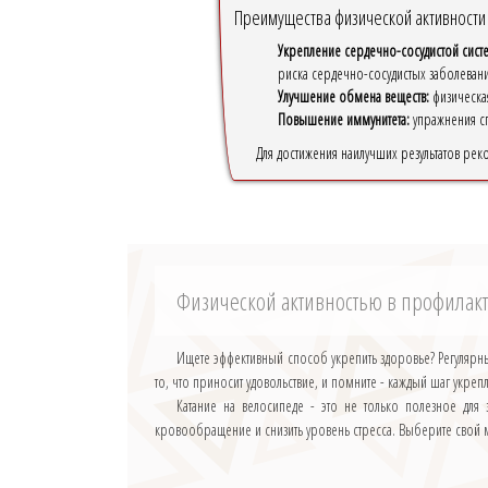
Преимущества физической активности
Укрепление сердечно-сосудистой сист
риска сердечно-сосудистых заболевани
Улучшение обмена веществ:
физическая
Повышение иммунитета:
упражнения сп
Для достижения наилучших результатов рек
Физической активностью в профилак
Ищете эффективный способ укрепить здоровье? Регулярны
то, что приносит удовольствие, и помните - каждый шаг укре
Катание на велосипеде - это не только полезное для
кровообращение и снизить уровень стресса. Выберите свой 