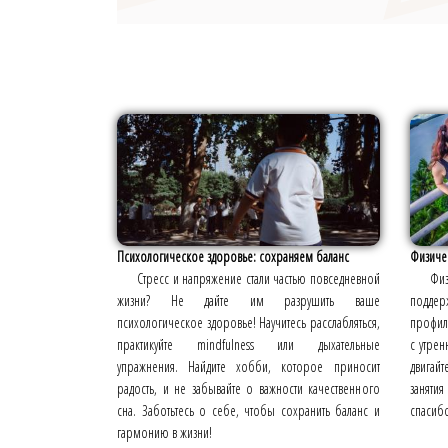
Психологическое здоровье: сохраняем баланс
Физичес
Стресс и напряжение стали частью повседневной
Физ
жизни? Не дайте им разрушить ваше
поддер
психологическое здоровье! Научитесь расслабляться,
профила
практикуйте mindfulness или дыхательные
с утрен
упражнения. Найдите хобби, которое приносит
двигай
радость, и не забывайте о важности качественного
занятия
сна. Заботьтесь о себе, чтобы сохранить баланс и
спасибо
гармонию в жизни!