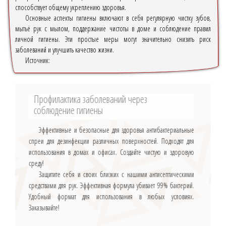
способствует общему укреплению здоровья.
Основные аспекты гигиены включают в себя регулярную чистку зубов,
мытьё рук с мылом, поддержание чистоты в доме и соблюдение правил
личной гигиены. Эти простые меры могут значительно снизить риск
заболеваний и улучшить качество жизни.
Источник:
Профилактика заболеваний через
соблюдение гигиены
Эффективные и безопасные для здоровья антибактериальные
спреи для дезинфекции различных поверхностей. Подходят для
использования в домах и офисах. Создайте чистую и здоровую
среду!
Защитите себя и своих близких с нашими антисептическими
средствами для рук. Эффективная формула убивает 99% бактерий.
Удобный формат для использования в любых условиях.
Заказывайте!