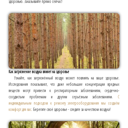
здоровью. Заказывайте прямо сейчас!
Как загрязнение воздуха влияет на здоровье
Узнайте, как загрязнённый воздух может повлиять на ваше здоровье.
Исследования показывают, что даже небольшие концентрации вредных
веществ могут привести к респираторным заболеваниям, сердечно-
сосудистым проблемам и другим серьёзным заболеваниям.
С
индивидуальным подходом к ремонту электрооборудования мы создаём
комфорт для вас.
Берегите своё здоровье - следите за качеством воздуха!