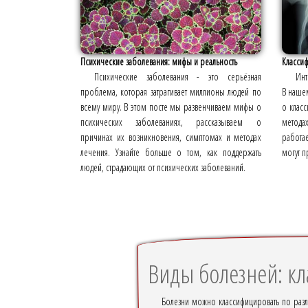
Психические заболевания: мифы и реальность
Класси
Психические заболевания - это серьёзная
Инт
проблема, которая затрагивает миллионы людей по
В наше
всему миру. В этом посте мы развенчиваем мифы о
о класс
психических заболеваниях, рассказываем о
метода
причинах их возникновения, симптомах и методах
работа
лечения. Узнайте больше о том, как поддержать
могут п
людей, страдающих от психических заболеваний.
Виды болезней: к
Болезни можно классифицировать по разл