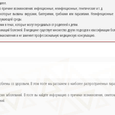
далее.
 причине возникновения: инфекционные, неинфекционные, генетические и т. д.
которые вызваны вирусами, бактериями, грибками или паразитами. Неинфекционные бо
окружающей среды.
и в генах, которые могут передаваться от родителей к детям.
икаций болезней. В медицине существует множество других подходов к классификации бол
накомления и не заменяет профессиональную медицинскую консультацию.
роблемы со здоровьем. В этом посте мы расскажем о наиболее распространённых парази
ких заболеваний. В посте вы найдёте информацию о причинах возникновения, симптомах
аний.