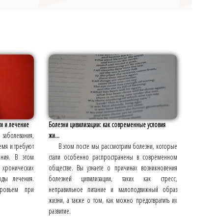
и и лечение
Болезни цивилизации: как современные условия
заболевания,
жи...
емя и требуют
В этом посте мы рассмотрим болезни, которые
ения. В этом
стали особенно распространены в современном
 хронических
обществе. Вы узнаете о причинах возникновения
ды лечения.
болезней цивилизации, таких как стресс,
оровьем при
неправильное питание и малоподвижный образ
жизни, а также о том, как можно предотвратить их
развитие.