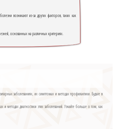
лезни возникают из-за других факторов, таких как
езней, основанных на различных критериях.
тарных заболеваниях, их симптомах и методах профилактики. Будьте в
 и методах диагностики этих заболеваний. Узнайте больше о том, как