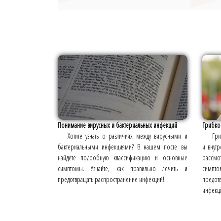
Понимание вирусных и бактериальных инфекций
Грибков
Хотите узнать о различиях между вирусными и
Гри
бактериальными инфекциями? В нашем посте вы
и внут
найдёте подробную классификацию и основные
рассм
симптомы. Узнайте, как правильно лечить и
симпт
предотвращать распространение инфекций!
предо
инфекци