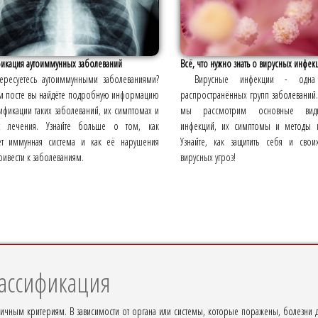
фикация аутоиммунных заболеваний
Всё, что нужно знать о вирусных инфек
ересуетесь аутоиммунными заболеваниями?
Вирусные инфекции - одн
м посте вы найдёте подробную информацию
распространённых групп заболеваний.
ификации таких заболеваний, их симптомах и
мы рассмотрим основные вид
х лечения. Узнайте больше о том, как
инфекций, их симптомы и методы п
ет иммунная система и как её нарушения
Узнайте, как защитить себя и свои
ривести к заболеваниям.
вирусных угроз!
лассификация
ичным критериям. В зависимости от органа или системы, которые поражены, болезни д