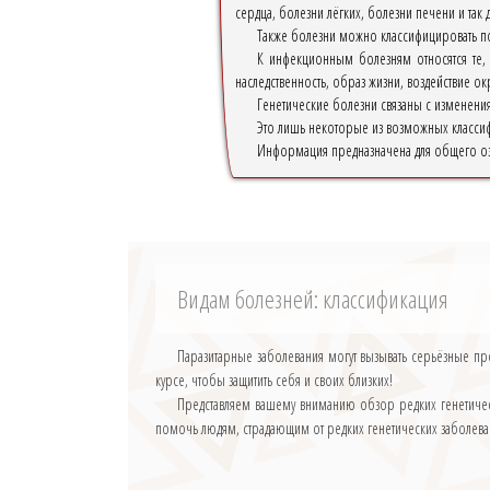
сердца, болезни лёгких, болезни печени и так 
Также болезни можно классифицировать по
К инфекционным болезням относятся те, 
наследственность, образ жизни, воздействие 
Генетические болезни связаны с изменениям
Это лишь некоторые из возможных классиф
Информация предназначена для общего оз
Видам болезней: классификация
Паразитарные заболевания могут вызывать серьёзные п
курсе, чтобы защитить себя и своих близких!
Представляем вашему вниманию обзор редких генетичес
помочь людям, страдающим от редких генетических заболев