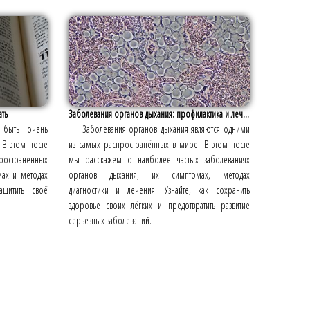
ать
Заболевания органов дыхания: профилактика и леч...
т быть очень
Заболевания органов дыхания являются одними
 В этом посте
из самых распространённых в мире. В этом посте
остранённых
мы расскажем о наиболее частых заболеваниях
мах и методах
органов дыхания, их симптомах, методах
ащитить своё
диагностики и лечения. Узнайте, как сохранить
здоровье своих лёгких и предотвратить развитие
серьёзных заболеваний.