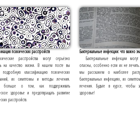
икация психических расстройств
Бактериальные инфекции: что важно зн
ихические расстройства могут серьёзно
Бактериальные инфекции могу
ть на качество жизни. В нашем посте вы
опасны, особенно если их не лечить.
е подробную классификацию психических
мы расскажем о наиболее распр
ваний, их симптомы и методы лечения.
бактериальных инфекциях, их симпто
те больше о том, как поддерживать
лечения. Будьте в курсе, чтобы з
еское здоровье и предотвращать развитие
здоровье!
ских расстройств.