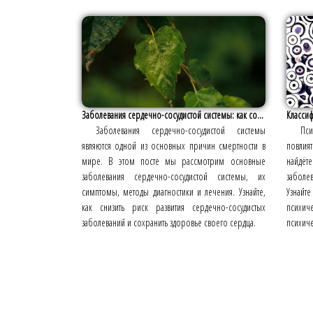
Заболевания сердечно-сосудистой системы: как со...
Классиф
Заболевания сердечно-сосудистой системы
Пс
являются одной из основных причин смертности в
повлия
мире. В этом посте мы рассмотрим основные
найдёт
заболевания сердечно-сосудистой системы, их
заболе
симптомы, методы диагностики и лечения. Узнайте,
Узнай
как снизить риск развития сердечно-сосудистых
психич
заболеваний и сохранить здоровье своего сердца.
психиче