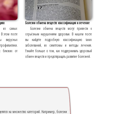
циях
Болезни обмена веществ: классификация и лечение
а из самых
Болезни обмена веществ могут привести к
 В этом посте
серьёзным нарушениям здоровья. В нашем посте
ы вирусных
вы найдёте подробную классификацию таких
рофилактики.
заболеваний, их симптомы и методы лечения.
х близких от
Узнайте больше о том, как поддерживать здоровый
обмен веществ и предотвращать развитие болезней.
елятся на множество категорий. Например, болезни