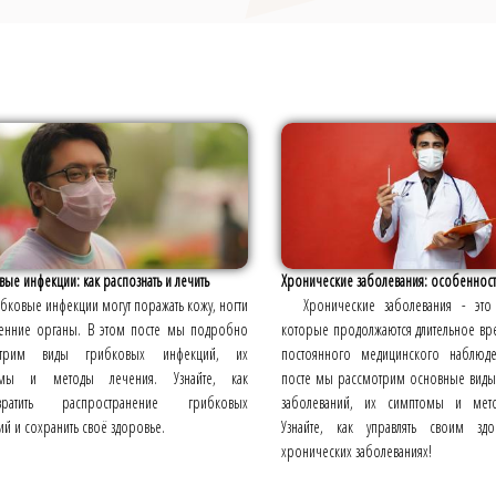
ые инфекции: как распознать и лечить
Хронические заболевания: особенност
бковые инфекции могут поражать кожу, ногти
Хронические заболевания - это 
ренние органы. В этом посте мы подробно
которые продолжаются длительное вр
отрим виды грибковых инфекций, их
постоянного медицинского наблюд
омы и методы лечения. Узнайте, как
посте мы рассмотрим основные виды
твратить распространение грибковых
заболеваний, их симптомы и мето
й и сохранить своё здоровье.
Узнайте, как управлять своим зд
хронических заболеваниях!